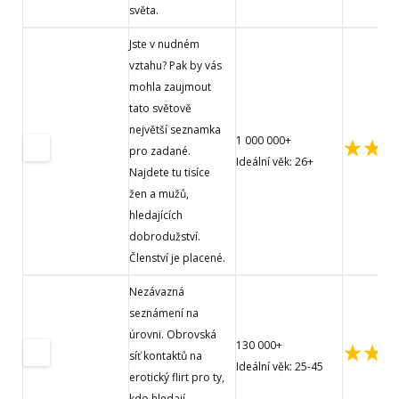
světa.
Jste v nudném
vztahu? Pak by vás
mohla zaujmout
tato světově
největší seznamka
1 000 000+
pro zadané.
Ideální věk: 26+
Najdete tu tisíce
žen a mužů,
hledajících
dobrodužství.
Členství je placené.
Nezávazná
seznámení na
úrovni. Obrovská
130 000+
síť kontaktů na
Ideální věk: 25-45
erotický flirt pro ty,
kdo hledají