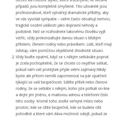
případů jsou kompletně smyšlené. Tito uživatelé jsou
profesionálové, kteří vytvářejí dramatické příběhy, aby
ve vás vyvolali sympatie – velmi často obsahují nemoci,
tragické osobní události jako dopravní nehody a
podobně. Než se rozhodnete takovému člověku vyjít
vstříc, vždy prokonzultujte danou situaci s blízkým
přítelem, členem rodiny nebo právníkem. Lidé, kteří mají
odstup, vám pomůžou objektivně zhodnotit situaci.
Vždy buďte opatrní, když se s někým setkáváte poprvé.
Je zcela pochopitelné, že se chcete co nejdříve setkat,
pokud vám váš protějšek přijde velmi zajímavý.Nikdy
byste ale přitom neměli zapomenout na pár opatření
týkající se vaší bezpečnosti. Sdělte příteli nebo členovi
rodiny, že se setkáte s někým, koho jste potkali on-line
a dejte jim jméno, e-mailovou adresu a telefonní číslo
této osoby. Kromě toho zvolte veřejné místo nebo
prostor, kde se cítíte bezpečně, kde se budete cítit
pohodlně a které vám dáva možnost odejít, pokud ze