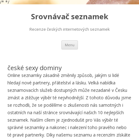
/*
*/
Srovnávač seznamek
Recenze českých internetových seznamek
Přejít
Menu
k
obsahu
webu
české sexy dominy
Online seznamky zásadně změnily způsob, jakým si lidé
hledají nové partnery, přátelství a lásku. Velká nabídka
seznamovacích služeb dostupných může nezadané v Česku
zmást a ztěžuje výběr té nejvhodnější. Z tohoto důvodu jsme
se rozhodli, že se podělíme o zkušenosti nás samotných i
ostatních na naší stránce srovnávající našich 10 nejlepších
seznamek. Naším cílem je zjednodušit pro Vás výběr té
správné seznamky a nakonec i nalezení toho pravého nebo
té pravé partnerky. Díky našemu seznamu a recenzím získáte