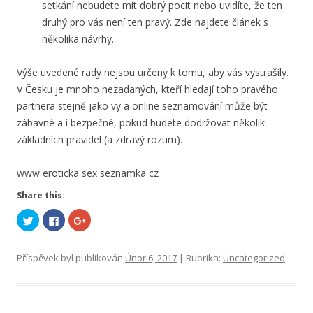
setkání nebudete mít dobrý pocit nebo uvidíte, že ten
druhý pro vás není ten pravý. Zde najdete článek s
několika návrhy.
Výše uvedené rady nejsou určeny k tomu, aby vás vystrašily.
V Česku je mnoho nezadaných, kteří hledají toho pravého
partnera stejně jako vy a online seznamování může být
zábavné a i bezpečné, pokud budete dodržovat několik
základních pravidel (a zdravý rozum).
www eroticka sex seznamka cz
Share this:
S
C
S
d
l
d
í
i
í
l
c
l
e
k
e
Příspěvek byl publikován
Únor 6, 2017
| Rubrika:
Uncategorized
.
t
t
t
n
o
n
a
s
a
T
h
G
w
a
o
i
r
o
t
e
g