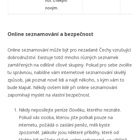
noc s někým
novým.
Online seznamování a bezpečnost
Online seznamování může být pro nezadané Čechy vzrušující
dobrodružství. Existuje totiž mnoho různých seznamek
zaměřených na odlišné cílové skupiny. Pokud pro sebe zvolíte
tu správnou, nabídne vám internetové seznamování skvělý
způsob, jak poznat nové lidi a najít někoho, s kým vám to
bude klapat. Někdy ovšem lidé při online seznamování
zapomínají myslet na vlastní bezpečnost.
Nikdy neposílejte peníze člověku, kterého neznáte.
Pokud vás osoba, kterou jste potkali pouze na
internetu, požádá o zaslání peněz, měli byste
zpozornět. Jakkoliv jsou některé příběhy, které od
těchto lidí můžete slyšet, velmi srdceryvné, ve většině