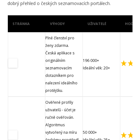
dobrý přehled o českých seznamovacích portálech.
STRÁNKA
VÝHODY
UŽIVATELÉ
HODNOC
Plné členství pro
ženy zdarma.
Česká aplikace s
originálním
196 000+
seznamovacím
Ideální věk: 20+
dotazníkem pro
nalezení ideálního
protějšku.
Ověřené profily
uživatelů - účet je
ručně ověřován.
Algoritmus
vytvořený na míru
50 000+
českému prostředí
Ideální věk: 25+