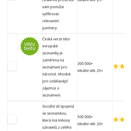
vám pomůže
vyfiltrovat
relevantní
partnery.
Česká verze této
evropské
seznamky je
zaměřena na
300 000+
seznámení pro
Ideální věk: 25+
náročné. Vhodné
pro vzdělanější
zájemce o
seznámení.
Sociální síť spojená
se seznamkou,
500 000+
která má miliony
Ideální věk: 20+
uživatelů z celého