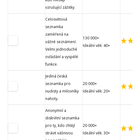
vzrušující zážitky.
Celosvětová
seznamka
zaměřená na
130 000+
vážné seznámení.
Ideální věk: 40+
Velmi jednoduché
ovládání a vyspělé
funkce.
Jediná česká
seznamka pro
20 000+
nudisty a milovníky
Ideální věk: 20+
nahoty.
Anonymní a
diskrétní seznamka
pro ty, kdo chtějí
20 000+
strávit vášnivou
Ideální věk: 30+