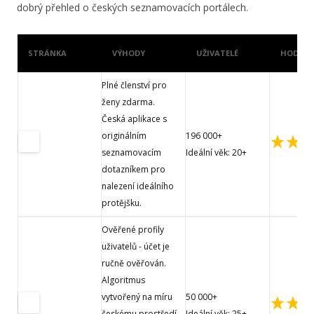
dobrý přehled o českých seznamovacích portálech.
STRÁNKA
VÝHODY
UŽIVATELÉ
HODNOC
Plné členství pro
ženy zdarma.
Česká aplikace s
originálním
196 000+
seznamovacím
Ideální věk: 20+
dotazníkem pro
nalezení ideálního
protějšku.
Ověřené profily
uživatelů - účet je
ručně ověřován.
Algoritmus
vytvořený na míru
50 000+
českému prostředí
Ideální věk: 25+