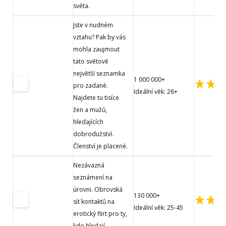
světa.
Jste v nudném
vztahu? Pak by vás
mohla zaujmout
tato světově
největší seznamka
1 000 000+
pro zadané.
Ideální věk: 26+
Najdete tu tisíce
žen a mužů,
hledajících
dobrodužství.
Členství je placené.
Nezávazná
seznámení na
úrovni. Obrovská
130 000+
síť kontaktů na
Ideální věk: 25-45
erotický flirt pro ty,
kdo hledají