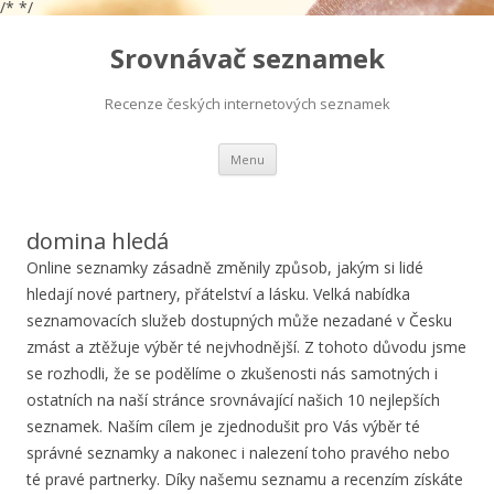
/*
*/
Srovnávač seznamek
Recenze českých internetových seznamek
Přejít
Menu
k
obsahu
webu
domina hledá
Online seznamky zásadně změnily způsob, jakým si lidé
hledají nové partnery, přátelství a lásku. Velká nabídka
seznamovacích služeb dostupných může nezadané v Česku
zmást a ztěžuje výběr té nejvhodnější. Z tohoto důvodu jsme
se rozhodli, že se podělíme o zkušenosti nás samotných i
ostatních na naší stránce srovnávající našich 10 nejlepších
seznamek. Naším cílem je zjednodušit pro Vás výběr té
správné seznamky a nakonec i nalezení toho pravého nebo
té pravé partnerky. Díky našemu seznamu a recenzím získáte