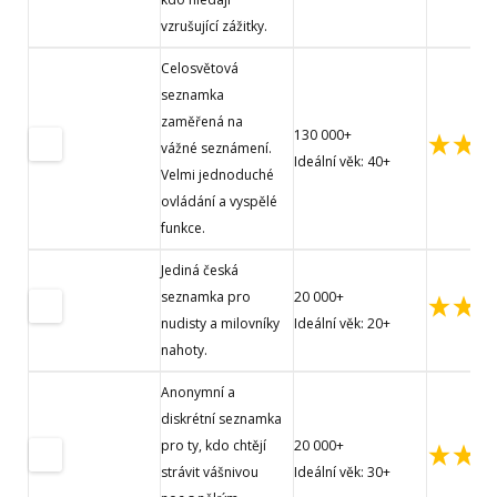
vzrušující zážitky.
Celosvětová
seznamka
zaměřená na
130 000+
vážné seznámení.
Ideální věk: 40+
Velmi jednoduché
ovládání a vyspělé
funkce.
Jediná česká
seznamka pro
20 000+
nudisty a milovníky
Ideální věk: 20+
nahoty.
Anonymní a
diskrétní seznamka
pro ty, kdo chtějí
20 000+
strávit vášnivou
Ideální věk: 30+