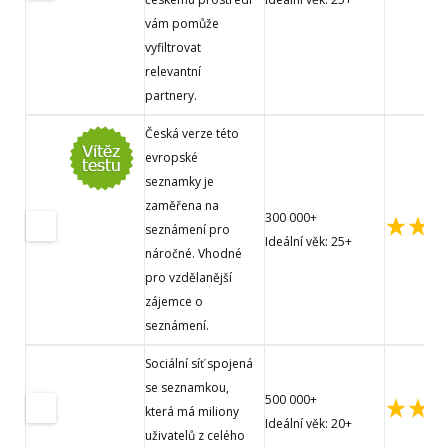
vám pomůže
vyfiltrovat
relevantní
partnery.
Česká verze této
evropské
seznamky je
zaměřena na
300 000+
seznámení pro
Ideální věk: 25+
náročné. Vhodné
pro vzdělanější
zájemce o
seznámení.
Sociální síť spojená
se seznamkou,
500 000+
která má miliony
Ideální věk: 20+
uživatelů z celého