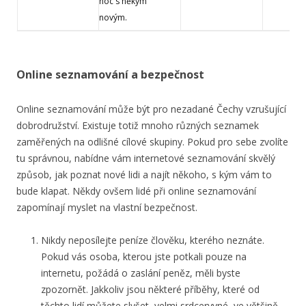
noc s někým
novým.
Online seznamování a bezpečnost
Online seznamování může být pro nezadané Čechy vzrušující
dobrodružství. Existuje totiž mnoho různých seznamek
zaměřených na odlišné cílové skupiny. Pokud pro sebe zvolíte
tu správnou, nabídne vám internetové seznamování skvělý
způsob, jak poznat nové lidi a najít někoho, s kým vám to
bude klapat. Někdy ovšem lidé při online seznamování
zapomínají myslet na vlastní bezpečnost.
Nikdy neposílejte peníze člověku, kterého neznáte.
Pokud vás osoba, kterou jste potkali pouze na
internetu, požádá o zaslání peněz, měli byste
zpozornět. Jakkoliv jsou některé příběhy, které od
těchto lidí můžete slyšet, velmi srdceryvné, ve většině