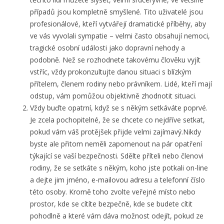
případů jsou kompletně smyšlené. Tito uživatelé jsou
profesionálové, kteří vytvářejí dramatické příběhy, aby
ve vás vyvolali sympatie – velmi často obsahují nemoci,
tragické osobní události jako dopravní nehody a
podobně. Než se rozhodnete takovému člověku vyjít
vstříc, vždy prokonzultujte danou situaci s blízkým
přítelem, členem rodiny nebo právníkem. Lidé, kteří mají
odstup, vám pomůžou objektivně zhodnotit situaci.
Vždy buďte opatrní, když se s někým setkáváte poprvé.
Je zcela pochopitelné, že se chcete co nejdříve setkat,
pokud vám váš protějšek přijde velmi zajímavý.Nikdy
byste ale přitom neměli zapomenout na pár opatření
týkající se vaší bezpečnosti. Sdělte příteli nebo členovi
rodiny, že se setkáte s někým, koho jste potkali on-line
a dejte jim jméno, e-mailovou adresu a telefonní číslo
této osoby. Kromě toho zvolte veřejné místo nebo
prostor, kde se cítíte bezpečně, kde se budete cítit
pohodlně a které vám dáva možnost odejít, pokud ze