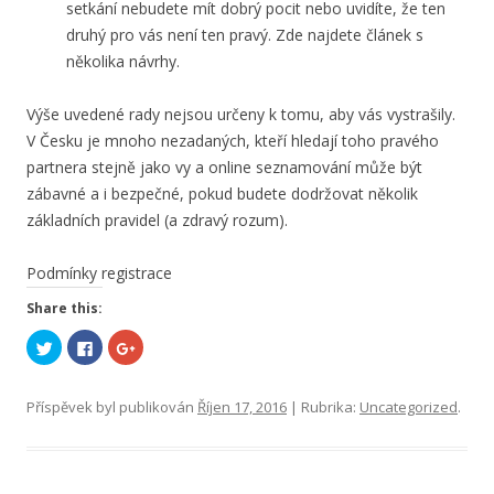
setkání nebudete mít dobrý pocit nebo uvidíte, že ten
druhý pro vás není ten pravý. Zde najdete článek s
několika návrhy.
Výše uvedené rady nejsou určeny k tomu, aby vás vystrašily.
V Česku je mnoho nezadaných, kteří hledají toho pravého
partnera stejně jako vy a online seznamování může být
zábavné a i bezpečné, pokud budete dodržovat několik
základních pravidel (a zdravý rozum).
Podmínky registrace
Share this:
S
C
S
d
l
d
í
i
í
l
c
l
e
k
e
Příspěvek byl publikován
Říjen 17, 2016
| Rubrika:
Uncategorized
.
t
t
t
n
o
n
a
s
a
T
h
G
w
a
o
i
r
o
t
e
g