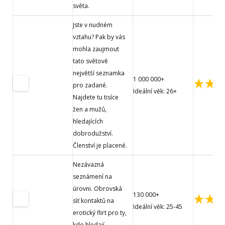
světa.
Jste v nudném
vztahu? Pak by vás
mohla zaujmout
tato světově
největší seznamka
1 000 000+
pro zadané.
Ideální věk: 26+
Najdete tu tisíce
žen a mužů,
hledajících
dobrodužství.
Členství je placené.
Nezávazná
seznámení na
úrovni. Obrovská
130 000+
síť kontaktů na
Ideální věk: 25-45
erotický flirt pro ty,
kdo hledají