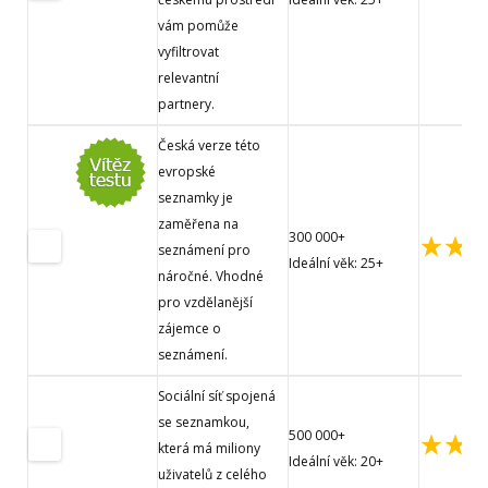
vám pomůže
vyfiltrovat
relevantní
partnery.
Česká verze této
evropské
seznamky je
zaměřena na
300 000+
seznámení pro
Ideální věk: 25+
náročné. Vhodné
pro vzdělanější
zájemce o
seznámení.
Sociální síť spojená
se seznamkou,
500 000+
která má miliony
Ideální věk: 20+
uživatelů z celého