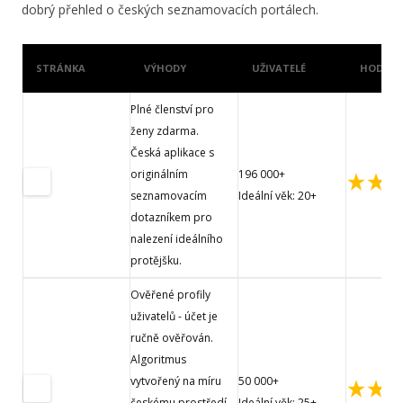
dobrý přehled o českých seznamovacích portálech.
STRÁNKA
VÝHODY
UŽIVATELÉ
HODNOC
Plné členství pro
ženy zdarma.
Česká aplikace s
originálním
196 000+
seznamovacím
Ideální věk: 20+
dotazníkem pro
nalezení ideálního
protějšku.
Ověřené profily
uživatelů - účet je
ručně ověřován.
Algoritmus
vytvořený na míru
50 000+
českému prostředí
Ideální věk: 25+