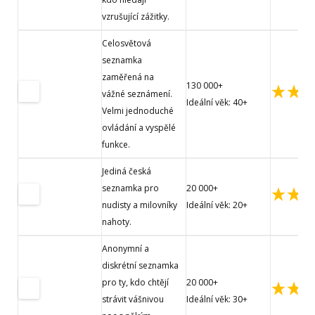
vzrušující zážitky.
Celosvětová
seznamka
zaměřená na
130 000+
vážné seznámení.
Ideální věk: 40+
Velmi jednoduché
ovládání a vyspělé
funkce.
Jediná česká
seznamka pro
20 000+
nudisty a milovníky
Ideální věk: 20+
nahoty.
Anonymní a
diskrétní seznamka
pro ty, kdo chtějí
20 000+
strávit vášnivou
Ideální věk: 30+