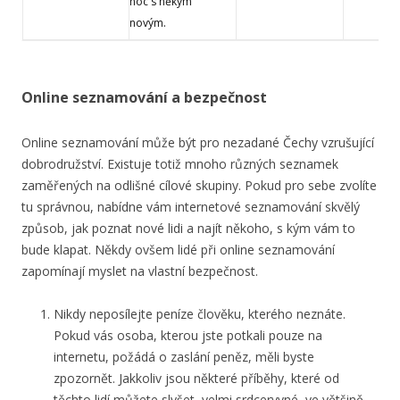
noc s někým
novým.
Online seznamování a bezpečnost
Online seznamování může být pro nezadané Čechy vzrušující
dobrodružství. Existuje totiž mnoho různých seznamek
zaměřených na odlišné cílové skupiny. Pokud pro sebe zvolíte
tu správnou, nabídne vám internetové seznamování skvělý
způsob, jak poznat nové lidi a najít někoho, s kým vám to
bude klapat. Někdy ovšem lidé při online seznamování
zapomínají myslet na vlastní bezpečnost.
Nikdy neposílejte peníze člověku, kterého neznáte.
Pokud vás osoba, kterou jste potkali pouze na
internetu, požádá o zaslání peněz, měli byste
zpozornět. Jakkoliv jsou některé příběhy, které od
těchto lidí můžete slyšet, velmi srdceryvné, ve většině