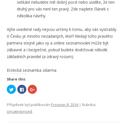
setkání nebudete mít dobrý pocit nebo uvidíte, že ten
druhý pro vás není ten pravý. Zde najdete článek s
několika návrhy.
Výše uvedené rady nejsou určeny k tomu, aby vás vystrašily.
V Česku je mnoho nezadaných, kteří hledají toho pravého
partnera stejně jako vy a online seznamování může být
zábavné a i bezpečné, pokud budete dodržovat několik
základních pravidel (a zdravý rozum).
Erotická seznamka zdarma
Share this:
S
C
S
d
l
d
í
i
í
l
c
l
e
k
e
Příspěvek byl publikován
Prosinec 8, 2016
| Rubrika:
t
t
t
n
o
n
Uncategorized
.
a
s
a
T
h
G
w
a
o
i
r
o
t
e
g