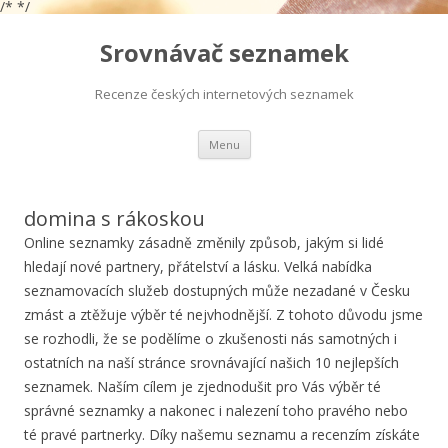
/*
*/
Srovnávač seznamek
Recenze českých internetových seznamek
Přejít
Menu
k
obsahu
webu
domina s rákoskou
Online seznamky zásadně změnily způsob, jakým si lidé
hledají nové partnery, přátelství a lásku. Velká nabídka
seznamovacích služeb dostupných může nezadané v Česku
zmást a ztěžuje výběr té nejvhodnější. Z tohoto důvodu jsme
se rozhodli, že se podělíme o zkušenosti nás samotných i
ostatních na naší stránce srovnávající našich 10 nejlepších
seznamek. Naším cílem je zjednodušit pro Vás výběr té
správné seznamky a nakonec i nalezení toho pravého nebo
té pravé partnerky. Díky našemu seznamu a recenzím získáte