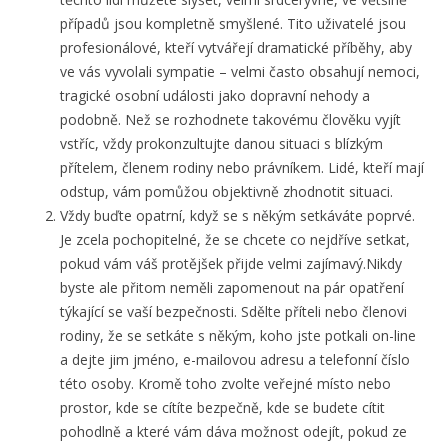
případů jsou kompletně smyšlené. Tito uživatelé jsou
profesionálové, kteří vytvářejí dramatické příběhy, aby
ve vás vyvolali sympatie – velmi často obsahují nemoci,
tragické osobní události jako dopravní nehody a
podobně. Než se rozhodnete takovému člověku vyjít
vstříc, vždy prokonzultujte danou situaci s blízkým
přítelem, členem rodiny nebo právníkem. Lidé, kteří mají
odstup, vám pomůžou objektivně zhodnotit situaci.
Vždy buďte opatrní, když se s někým setkáváte poprvé.
Je zcela pochopitelné, že se chcete co nejdříve setkat,
pokud vám váš protějšek přijde velmi zajímavý.Nikdy
byste ale přitom neměli zapomenout na pár opatření
týkající se vaší bezpečnosti. Sdělte příteli nebo členovi
rodiny, že se setkáte s někým, koho jste potkali on-line
a dejte jim jméno, e-mailovou adresu a telefonní číslo
této osoby. Kromě toho zvolte veřejné místo nebo
prostor, kde se cítíte bezpečně, kde se budete cítit
pohodlně a které vám dáva možnost odejít, pokud ze