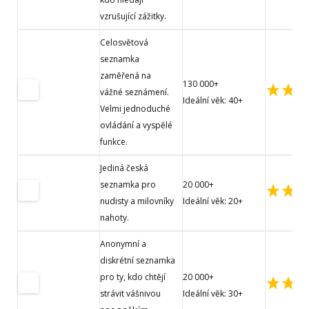
vzrušující zážitky.
Celosvětová
seznamka
zaměřená na
130 000+
vážné seznámení.
Ideální věk: 40+
Velmi jednoduché
ovládání a vyspělé
funkce.
Jediná česká
seznamka pro
20 000+
nudisty a milovníky
Ideální věk: 20+
nahoty.
Anonymní a
diskrétní seznamka
pro ty, kdo chtějí
20 000+
strávit vášnivou
Ideální věk: 30+