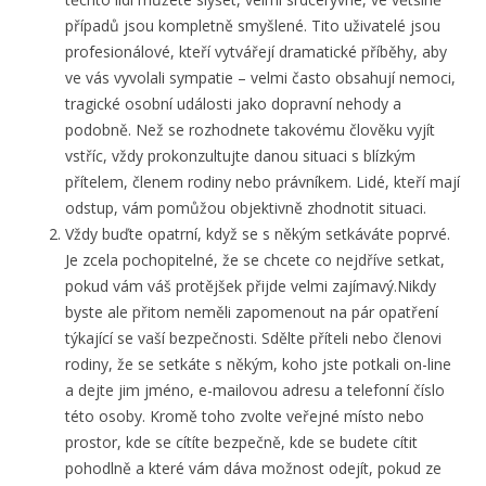
případů jsou kompletně smyšlené. Tito uživatelé jsou
profesionálové, kteří vytvářejí dramatické příběhy, aby
ve vás vyvolali sympatie – velmi často obsahují nemoci,
tragické osobní události jako dopravní nehody a
podobně. Než se rozhodnete takovému člověku vyjít
vstříc, vždy prokonzultujte danou situaci s blízkým
přítelem, členem rodiny nebo právníkem. Lidé, kteří mají
odstup, vám pomůžou objektivně zhodnotit situaci.
Vždy buďte opatrní, když se s někým setkáváte poprvé.
Je zcela pochopitelné, že se chcete co nejdříve setkat,
pokud vám váš protějšek přijde velmi zajímavý.Nikdy
byste ale přitom neměli zapomenout na pár opatření
týkající se vaší bezpečnosti. Sdělte příteli nebo členovi
rodiny, že se setkáte s někým, koho jste potkali on-line
a dejte jim jméno, e-mailovou adresu a telefonní číslo
této osoby. Kromě toho zvolte veřejné místo nebo
prostor, kde se cítíte bezpečně, kde se budete cítit
pohodlně a které vám dáva možnost odejít, pokud ze