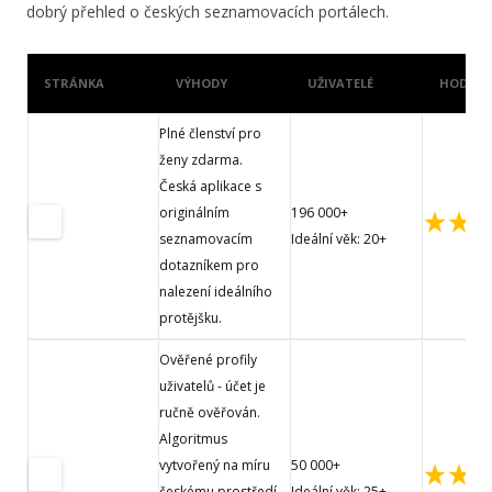
dobrý přehled o českých seznamovacích portálech.
STRÁNKA
VÝHODY
UŽIVATELÉ
HODNOC
Plné členství pro
ženy zdarma.
Česká aplikace s
originálním
196 000+
seznamovacím
Ideální věk: 20+
dotazníkem pro
nalezení ideálního
protějšku.
Ověřené profily
uživatelů - účet je
ručně ověřován.
Algoritmus
vytvořený na míru
50 000+
českému prostředí
Ideální věk: 25+