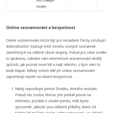
noc s někým
novým.
Online seznamování a bezpečnost
Online seznamování může být pro nezadané Čechy vzrušující
dobrodružství. Existuje totiž mnoho různých seznamek
zaměřených na odlišné cílové skupiny. Pokud pro sebe zvolíte
tu správnou, nabídne vám internetové seznamování skvělý
způsob, jak poznat nové lidi a najít někoho, s kým vám to
bude klapat. Někdy ovšem lidé při online seznamování
zapomínají myslet na vlastní bezpečnost.
Nikdy neposílejte peníze člověku, kterého neznáte.
Pokud vás osoba, kterou jste potkali pouze na
internetu, požádá o zaslání peněz, měli byste
zpozornět. Jakkoliv jsou některé příběhy, které od
těchto lidí můžete slyšet, velmi srdceryvné, ve většině