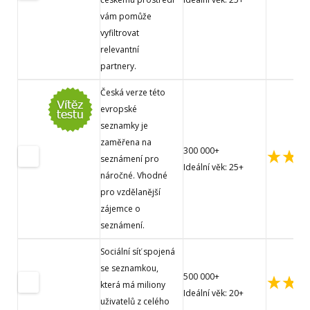
vám pomůže
vyfiltrovat
relevantní
partnery.
Česká verze této
evropské
seznamky je
zaměřena na
300 000+
seznámení pro
Ideální věk: 25+
náročné. Vhodné
pro vzdělanější
zájemce o
seznámení.
Sociální síť spojená
se seznamkou,
500 000+
která má miliony
Ideální věk: 20+
uživatelů z celého