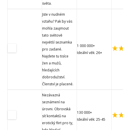
světa.
Jste v nudném
vztahu? Pak by vás
mohla zaujmout
tato světově
největší seznamka
1 000 000+
pro zadané.
Ideální věk: 26+
Najdete tu tisíce
žen a mužů,
hledajících
dobrodužství.
Členství je placené.
Nezávazná
seznámení na
úrovni. Obrovská
130 000+
síť kontaktů na
Ideální věk: 25-45
erotický flirt pro ty,
kdo hledají