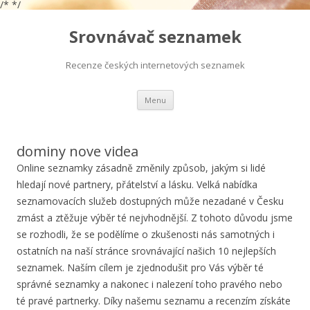
/*
*/
Srovnávač seznamek
Recenze českých internetových seznamek
Přejít
Menu
k
obsahu
webu
dominy nove videa
Online seznamky zásadně změnily způsob, jakým si lidé
hledají nové partnery, přátelství a lásku. Velká nabídka
seznamovacích služeb dostupných může nezadané v Česku
zmást a ztěžuje výběr té nejvhodnější. Z tohoto důvodu jsme
se rozhodli, že se podělíme o zkušenosti nás samotných i
ostatních na naší stránce srovnávající našich 10 nejlepších
seznamek. Naším cílem je zjednodušit pro Vás výběr té
správné seznamky a nakonec i nalezení toho pravého nebo
té pravé partnerky. Díky našemu seznamu a recenzím získáte