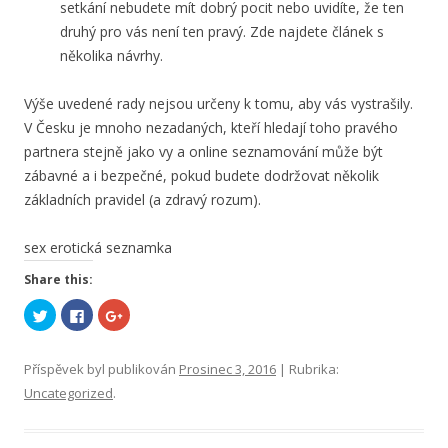
setkání nebudete mít dobrý pocit nebo uvidíte, že ten
druhý pro vás není ten pravý. Zde najdete článek s
několika návrhy.
Výše uvedené rady nejsou určeny k tomu, aby vás vystrašily.
V Česku je mnoho nezadaných, kteří hledají toho pravého
partnera stejně jako vy a online seznamování může být
zábavné a i bezpečné, pokud budete dodržovat několik
základních pravidel (a zdravý rozum).
sex erotická seznamka
Share this:
S
C
S
d
l
d
í
i
í
l
c
l
e
k
e
Příspěvek byl publikován
Prosinec 3, 2016
| Rubrika:
t
t
t
n
o
n
Uncategorized
.
a
s
a
T
h
G
w
a
o
i
r
o
t
e
g