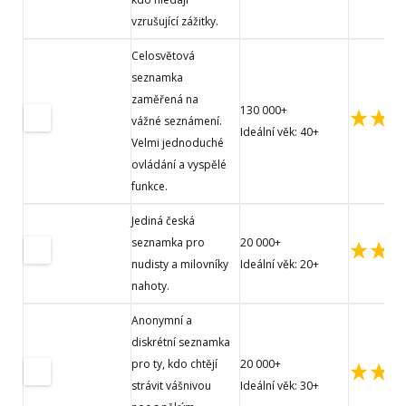
vzrušující zážitky.
Celosvětová
seznamka
zaměřená na
130 000+
vážné seznámení.
Ideální věk: 40+
Velmi jednoduché
ovládání a vyspělé
funkce.
Jediná česká
seznamka pro
20 000+
nudisty a milovníky
Ideální věk: 20+
nahoty.
Anonymní a
diskrétní seznamka
pro ty, kdo chtějí
20 000+
strávit vášnivou
Ideální věk: 30+