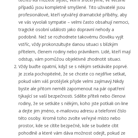
případů jsou kompletně smyšlené. Tito uživatelé jsou
profesionálové, kteří vytvářejí dramatické příběhy, aby
ve vás vyvolali sympatie – velmi často obsahují nemoci,
tragické osobní události jako dopravní nehody a
podobně. Než se rozhodnete takovému člověku vyjít
vstříc, vždy prokonzultujte danou situaci s blízkým
přítelem, členem rodiny nebo právníkem. Lidé, kteří mají
odstup, vám pomůžou objektivně zhodnotit situaci.
Vždy buďte opatrní, když se s někým setkáváte poprvé.
Je zcela pochopitelné, že se chcete co nejdříve setkat,
pokud vám váš protějšek přijde velmi zajímavý.Nikdy
byste ale přitom neměli zapomenout na pár opatření
týkající se vaší bezpečnosti. Sdělte příteli nebo členovi
rodiny, že se setkáte s někým, koho jste potkali on-line
a dejte jim jméno, e-mailovou adresu a telefonní číslo
této osoby. Kromě toho zvolte veřejné místo nebo
prostor, kde se cítíte bezpečně, kde se budete cítit
pohodlně a které vám dáva možnost odejít, pokud ze