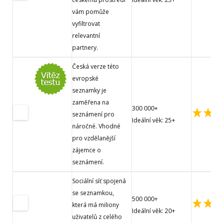
vám pomůže
vyfiltrovat
relevantní
partnery.
Česká verze této
evropské
seznamky je
zaměřena na
300 000+
seznámení pro
Ideální věk: 25+
náročné. Vhodné
pro vzdělanější
zájemce o
seznámení.
Sociální síť spojená
se seznamkou,
500 000+
která má miliony
Ideální věk: 20+
uživatelů z celého