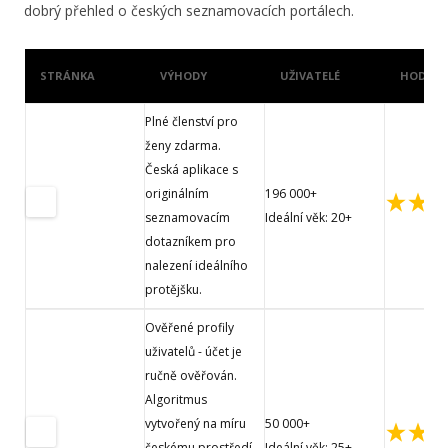
dobrý přehled o českých seznamovacích portálech.
STRÁNKA
VÝHODY
UŽIVATELÉ
HODNOC
Plné členství pro
ženy zdarma.
Česká aplikace s
originálním
196 000+
seznamovacím
Ideální věk: 20+
dotazníkem pro
nalezení ideálního
protějšku.
Ověřené profily
uživatelů - účet je
ručně ověřován.
Algoritmus
vytvořený na míru
50 000+
českému prostředí
Ideální věk: 25+