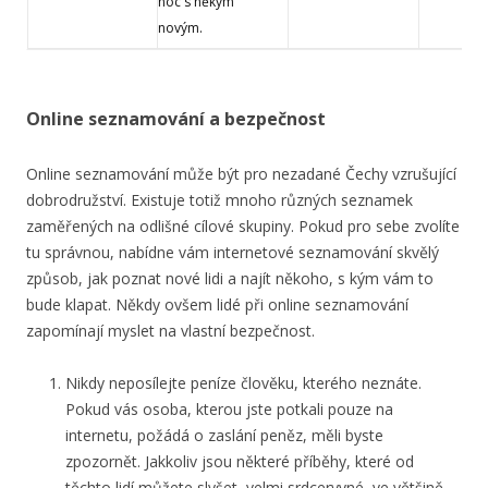
noc s někým
novým.
Online seznamování a bezpečnost
Online seznamování může být pro nezadané Čechy vzrušující
dobrodružství. Existuje totiž mnoho různých seznamek
zaměřených na odlišné cílové skupiny. Pokud pro sebe zvolíte
tu správnou, nabídne vám internetové seznamování skvělý
způsob, jak poznat nové lidi a najít někoho, s kým vám to
bude klapat. Někdy ovšem lidé při online seznamování
zapomínají myslet na vlastní bezpečnost.
Nikdy neposílejte peníze člověku, kterého neznáte.
Pokud vás osoba, kterou jste potkali pouze na
internetu, požádá o zaslání peněz, měli byste
zpozornět. Jakkoliv jsou některé příběhy, které od
těchto lidí můžete slyšet, velmi srdceryvné, ve většině