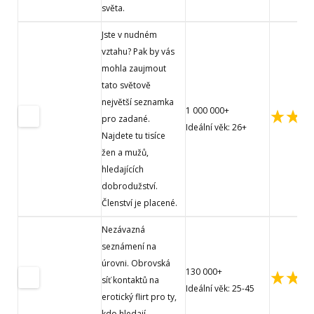
světa.
Jste v nudném
vztahu? Pak by vás
mohla zaujmout
tato světově
největší seznamka
1 000 000+
pro zadané.
Ideální věk: 26+
Najdete tu tisíce
žen a mužů,
hledajících
dobrodužství.
Členství je placené.
Nezávazná
seznámení na
úrovni. Obrovská
130 000+
síť kontaktů na
Ideální věk: 25-45
erotický flirt pro ty,
kdo hledají