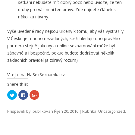
setkání nebudete mít dobrý pocit nebo uvidíte, že ten
druhý pro vás není ten pravý. Zde najdete článek s
několika návrhy.
Výše uvedené rady nejsou určeny k tomu, aby vás vystrašily.
V Česku je mnoho nezadaných, kteří hledají toho pravého
partnera stejně jako vy a online seznamování může být
zábavné a i bezpečné, pokud budete dodržovat několik
základních pravidel (a zdravý rozum).
Vítejte na NaSexSeznamka.cz
Share this:
S
C
S
d
l
d
í
i
í
l
c
l
e
k
e
Příspěvek byl publikován
Říjen 20, 2016
| Rubrika:
Uncategorized
.
t
t
t
n
o
n
a
s
a
T
h
G
w
a
o
i
r
o
t
e
g