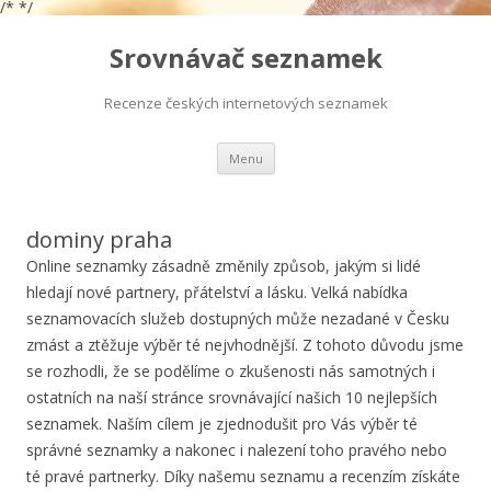
/*
*/
Srovnávač seznamek
Recenze českých internetových seznamek
Přejít
Menu
k
obsahu
webu
dominy praha
Online seznamky zásadně změnily způsob, jakým si lidé
hledají nové partnery, přátelství a lásku. Velká nabídka
seznamovacích služeb dostupných může nezadané v Česku
zmást a ztěžuje výběr té nejvhodnější. Z tohoto důvodu jsme
se rozhodli, že se podělíme o zkušenosti nás samotných i
ostatních na naší stránce srovnávající našich 10 nejlepších
seznamek. Naším cílem je zjednodušit pro Vás výběr té
správné seznamky a nakonec i nalezení toho pravého nebo
té pravé partnerky. Díky našemu seznamu a recenzím získáte