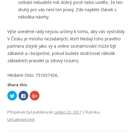
setkání nebudete mít dobrý pocit nebo uvidíte, že ten
druhý pro vás není ten pravý. Zde najdete článek s
několika návrhy.
Výše uvedené rady nejsou určeny k tomu, aby vás vystrašily.
V Česku je mnoho nezadaných, kteří hledají toho pravého
partnera stejně jako vy a online seznamování může být
zábavné a i bezpečné, pokud budete dodržovat několik
základních pravidel (a zdravý rozum).
Hledané číslo: 731057426,
Share this:
S
C
S
d
l
d
í
i
í
l
c
l
e
k
e
Příspěvek byl publikován
Leden 23, 2017
| Rubrika:
t
t
t
n
o
n
Uncategorized
.
a
s
a
T
h
G
w
a
o
i
r
o
t
e
g