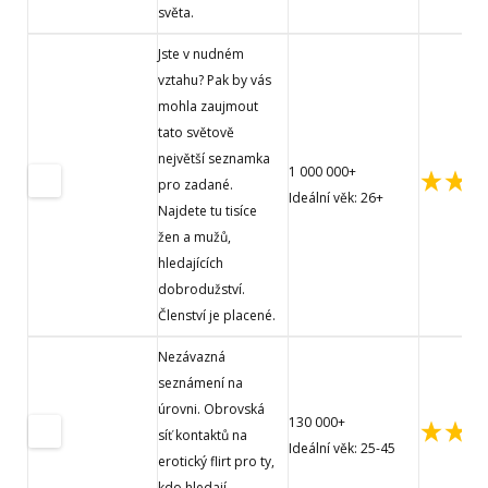
světa.
Jste v nudném
vztahu? Pak by vás
mohla zaujmout
tato světově
největší seznamka
1 000 000+
pro zadané.
Ideální věk: 26+
Najdete tu tisíce
žen a mužů,
hledajících
dobrodužství.
Členství je placené.
Nezávazná
seznámení na
úrovni. Obrovská
130 000+
síť kontaktů na
Ideální věk: 25-45
erotický flirt pro ty,
kdo hledají