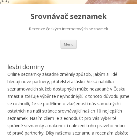
/*
*/
Srovnávač seznamek
Recenze českých internetových seznamek
Přejít
Menu
k
obsahu
webu
lesbi dominy
Online seznamky zásadně změnily způsob, jakým si lidé
hledají nové partnery, přátelství a lásku. Velká nabídka
seznamovacích služeb dostupných může nezadané v Česku
zmást a ztěžuje výběr té nejvhodnější. Z tohoto důvodu jsme
se rozhodli, že se podělíme o zkušenosti nás samotných i
ostatních na naší stránce srovnávající našich 10 nejlepších
seznamek. Naším cílem je zjednodušit pro Vás výběr té
správné seznamky a nakonec i nalezení toho pravého nebo
té pravé partnerky. Díky našemu seznamu a recenzím získáte