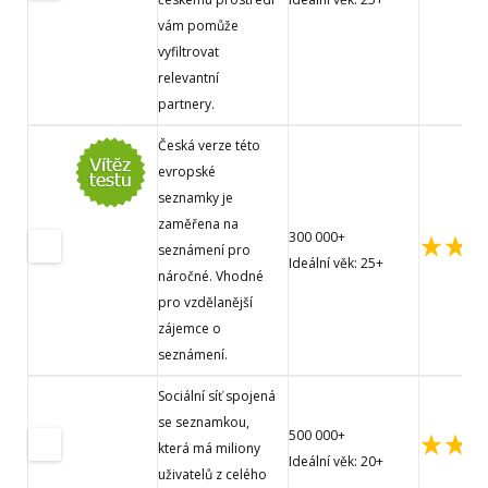
vám pomůže
vyfiltrovat
relevantní
partnery.
Česká verze této
evropské
seznamky je
zaměřena na
300 000+
seznámení pro
Ideální věk: 25+
náročné. Vhodné
pro vzdělanější
zájemce o
seznámení.
Sociální síť spojená
se seznamkou,
500 000+
která má miliony
Ideální věk: 20+
uživatelů z celého