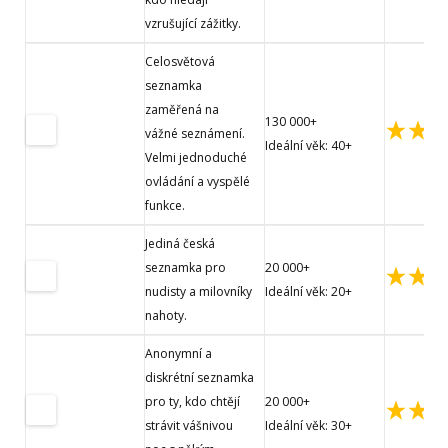
vzrušující zážitky.
Celosvětová
seznamka
zaměřená na
130 000+
vážné seznámení.
Ideální věk: 40+
Velmi jednoduché
ovládání a vyspělé
funkce.
Jediná česká
seznamka pro
20 000+
nudisty a milovníky
Ideální věk: 20+
nahoty.
Anonymní a
diskrétní seznamka
pro ty, kdo chtějí
20 000+
strávit vášnivou
Ideální věk: 30+