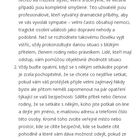
případů jsou kompletně smyšlené. Tito uživatelé jsou
profesionálové, kteří vytvářejí dramatické příběhy, aby
ve vás vyvolali sympatie – velmi často obsahují nemoci,
tragické osobní události jako dopravní nehody a
podobně. Než se rozhodnete takovému člověku vyjít
vstříc, vždy prokonzultujte danou situaci s blízkým
přítelem, členem rodiny nebo právníkem. Lidé, kteří mají
odstup, vám pomůžou objektivně zhodnotit situaci.
Vždy buďte opatrní, když se s někým setkáváte poprvé.
Je zcela pochopitelné, že se chcete co nejdříve setkat,
pokud vám váš protějšek přijde velmi zajímavý.Nikdy
byste ale přitom neměli zapomenout na pár opatření
týkající se vaší bezpečnosti. Sdělte příteli nebo členovi
rodiny, že se setkáte s někým, koho jste potkali on-line
a dejte jim jméno, e-mailovou adresu a telefonní číslo
této osoby. Kromě toho zvolte veřejné místo nebo
prostor, kde se cítíte bezpečně, kde se budete cítit
pohodlně a které vám dáva možnost odejít, pokud ze