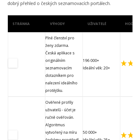
dobrý přehled o českých seznamovacích portálech.
STRÁNKA
VÝHODY
UŽIVATELÉ
HODNOC
Plné členství pro
ženy zdarma.
Česká aplikace s
originálním
196 000+
seznamovacím
Ideální věk: 20+
dotazníkem pro
nalezení ideálního
protějšku.
Ověřené profily
uživatelů - účet je
ručně ověřován.
Algoritmus
vytvořený na míru
50 000+
českému prostředí
Ideální věk: 25+