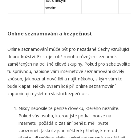
noc s někým
novým.
Online seznamování a bezpečnost
Online seznamování může být pro nezadané Čechy vzrušující
dobrodružství. Existuje totiž mnoho různých seznamek
zaměřených na odlišné cílové skupiny. Pokud pro sebe zvolíte
tu správnou, nabídne vám internetové seznamování skvělý
způsob, jak poznat nové lidi a najít někoho, s kým vám to
bude klapat. Někdy ovšem lidé při online seznamování
zapomínají myslet na vlastní bezpečnost.
Nikdy neposílejte peníze člověku, kterého neznáte.
Pokud vás osoba, kterou jste potkali pouze na
internetu, požádá o zaslání peněz, měli byste
zpozornět. Jakkoliv jsou některé příběhy, které od
těchto lidí můžete slyšet, velmi srdceryvné, ve většině