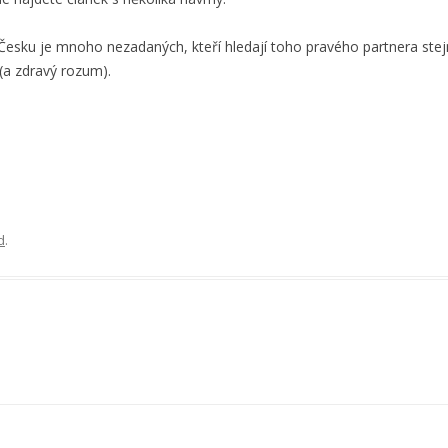
 Česku je mnoho nezadaných, kteří hledají toho pravého partnera ste
(a zdravý rozum).
d
.