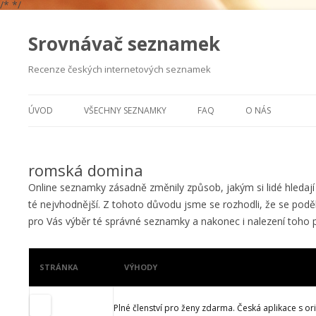
/*
*/
Srovnávač seznamek
Recenze českých internetových seznamek
ÚVOD
VŠECHNY SEZNAMKY
FAQ
O NÁS
VÁŽNÉ SEZNÁMENÍ
romská domina
EROTICKÉ SEZNÁMENÍ
Online seznamky zásadně změnily způsob, jakým si lidé hledaj
SEZNÁMENÍ PODLE ZÁJMŮ
té nejvhodnější. Z tohoto důvodu jsme se rozhodli, že se podě
pro Vás výběr té správné seznamky a nakonec i nalezení toho
STRÁNKA
VÝHODY
Plné členství pro ženy zdarma. Česká aplikace s o