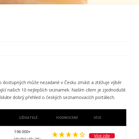
užeb dostupných může nezadané v Česku zmást a ztěžuje výběr
jící našich 10 nejlepších seznamek. Naším cílem je zjednodušit
ískáte dobrý přehled o českých seznamovacích portálech.
UŽIVATELÉ
HODNOCENÍ
VÍCE
196 000+
Více zde