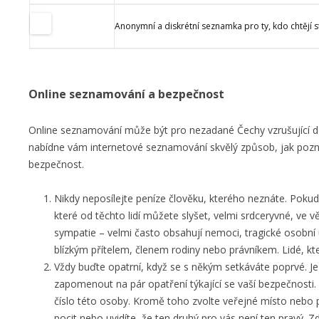
Anonymní a diskrétní seznamka pro ty, kdo chtějí 
Online seznamování a bezpečnost
Online seznamování může být pro nezadané Čechy vzrušující do
nabídne vám internetové seznamování skvělý způsob, jak poznat
bezpečnost.
Nikdy neposílejte peníze člověku, kterého neznáte. Pokud 
které od těchto lidí můžete slyšet, velmi srdceryvné, ve v
sympatie – velmi často obsahují nemoci, tragické osobní 
blízkým přítelem, členem rodiny nebo právníkem. Lidé, kt
Vždy buďte opatrní, když se s někým setkáváte poprvé. Je
zapomenout na pár opatření týkající se vaší bezpečnosti. 
číslo této osoby. Kromě toho zvolte veřejné místo nebo p
pocit nebo uvidíte, že ten druhý pro vás není ten pravý. Z