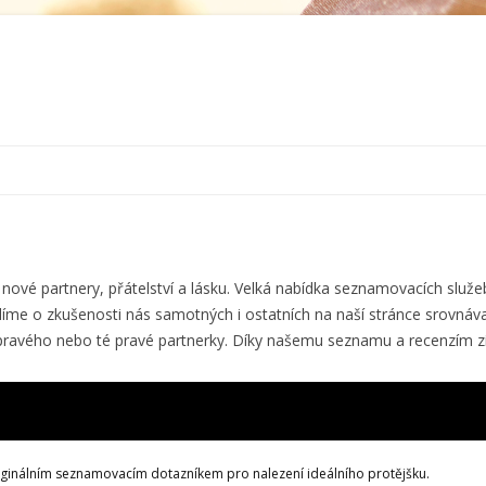
Přejít
k
obsahu
webu
í nové partnery, přátelství a lásku. Velká nabídka seznamovacích sl
líme o zkušenosti nás samotných i ostatních na naší stránce srovnáva
 pravého nebo té pravé partnerky. Díky našemu seznamu a recenzím z
riginálním seznamovacím dotazníkem pro nalezení ideálního protějšku.