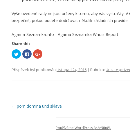
Výše uvedené rady nejsou určeny k tomu, aby vás vystrašily. V
bezpečné, pokud budete dodržovat několik základních pravidel 
Agama-Seznamka.info - Agama Seznamka Whois Report
Share this:
S
C
S
d
l
d
í
i
í
l
c
l
e
k
e
Příspěvek byl publikován
Listopad 24, 2016
| Rubrika:
Uncategorize
t
t
t
n
o
n
a
s
a
T
h
G
w
a
o
i
r
o
t
e
g
t
o
l
e
n
e
r
F
+
u
a
(
Navigace
←
porn domina und sklave
(
c
O
O
e
t
pro
t
b
e
e
o
v
příspěvky
v
o
ř
ř
k
e
Používáme WordPress (v češtině).
e
(
s