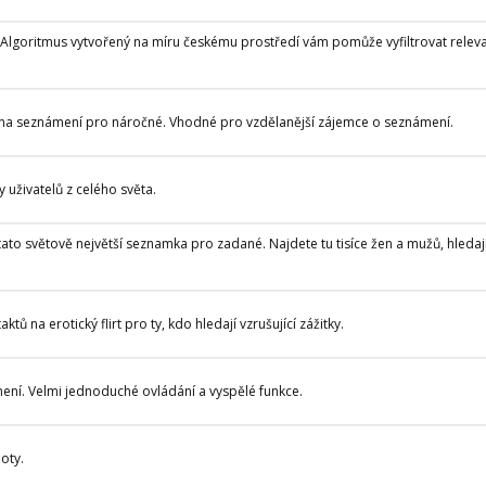
n. Algoritmus vytvořený na míru českému prostředí vám pomůže vyfiltrovat relev
na seznámení pro náročné. Vhodné pro vzdělanější zájemce o seznámení.
 uživatelů z celého světa.
ato světově největší seznamka pro zadané. Najdete tu tisíce žen a mužů, hledaj
 na erotický flirt pro ty, kdo hledají vzrušující zážitky.
í. Velmi jednoduché ovládání a vyspělé funkce.
oty.