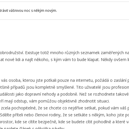
strávit vášnivou noc s někým novým.
brodružství. Existuje totiž mnoho různých seznamek zaměřených na o
 nové lidi a najít někoho, s kým vám to bude klapat. Někdy ovšem li
vás osoba, kterou jste potkali pouze na internetu, požádá o zaslání p
ětšině případů jsou kompletně smyšlené. Tito uživatelé jsou profesioná
události jako dopravní nehody a podobně. Než se rozhodnete takovému
eří mají odstup, vám pomůžou objektivně zhodnotit situaci.
 zcela pochopitelné, že se chcete co nejdříve setkat, pokud vám váš p
Sdělte příteli nebo členovi rodiny, že se setkáte s někým, koho jste p
rostor, kde se cítíte bezpečně, kde se budete cítit pohodlně a kter
de najdete článek s několika návrhy.