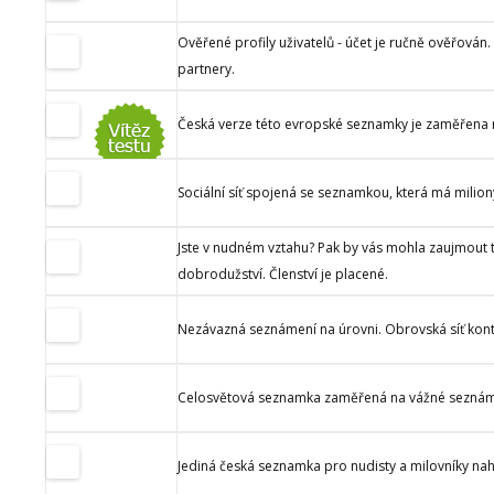
Ověřené profily uživatelů - účet je ručně ověřová
partnery.
Česká verze této evropské seznamky je zaměřena 
Sociální síť spojená se seznamkou, která má miliony
Jste v nudném vztahu? Pak by vás mohla zaujmout t
dobrodužství. Členství je placené.
Nezávazná seznámení na úrovni. Obrovská síť kontaktů
Celosvětová seznamka zaměřená na vážné seznámen
Jediná česká seznamka pro nudisty a milovníky nah