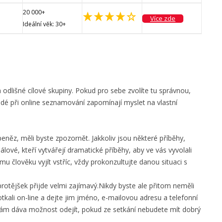
20 000+
Více zde
Ideální věk: 30+
dlišné cílové skupiny. Pokud pro sebe zvolíte tu správnou,
dé při online seznamování zapomínají myslet na vlastní
eněz, měli byste zpozornět. Jakkoliv jsou některé příběhy,
lové, kteří vytvářejí dramatické příběhy, aby ve vás vyvolali
 člověku vyjít vstříc, vždy prokonzultujte danou situaci s
rotějšek přijde velmi zajímavý.Nikdy byste ale přitom neměli
otkali on-line a dejte jim jméno, e-mailovou adresu a telefonní
é vám dáva možnost odejít, pokud ze setkání nebudete mít dobrý