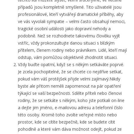
případů jsou kompletně smyšlené. Tito uživatelé jsou
profesionálové, kteří vytvářejí dramatické příběhy, aby
ve vás vyvolali sympatie – velmi často obsahují nemoci,
tragické osobní události jako dopravní nehody a
podobně. Než se rozhodnete takovému člověku vyjít
vstříc, vždy prokonzultujte danou situaci s blízkým
přítelem, členem rodiny nebo právníkem. Lidé, kteří mají
odstup, vám pomůžou objektivně zhodnotit situaci.
Vždy buďte opatrní, když se s někým setkáváte poprvé.
Je zcela pochopitelné, že se chcete co nejdříve setkat,
pokud vám váš protějšek přijde velmi zajímavý.Nikdy
byste ale přitom neměli zapomenout na pár opatření
týkající se vaší bezpečnosti. Sdělte příteli nebo členovi
rodiny, že se setkáte s někým, koho jste potkali on-line
a dejte jim jméno, e-mailovou adresu a telefonní číslo
této osoby. Kromě toho zvolte veřejné místo nebo
prostor, kde se cítíte bezpečně, kde se budete cítit
pohodlně a které vám dáva možnost odejít, pokud ze