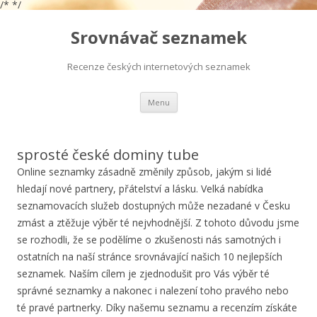
/*
*/
Srovnávač seznamek
Recenze českých internetových seznamek
Přejít
Menu
k
obsahu
webu
sprosté české dominy tube
Online seznamky zásadně změnily způsob, jakým si lidé
hledají nové partnery, přátelství a lásku. Velká nabídka
seznamovacích služeb dostupných může nezadané v Česku
zmást a ztěžuje výběr té nejvhodnější. Z tohoto důvodu jsme
se rozhodli, že se podělíme o zkušenosti nás samotných i
ostatních na naší stránce srovnávající našich 10 nejlepších
seznamek. Naším cílem je zjednodušit pro Vás výběr té
správné seznamky a nakonec i nalezení toho pravého nebo
té pravé partnerky. Díky našemu seznamu a recenzím získáte