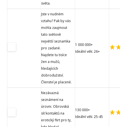
světa.
Jste v nudném
vztahu? Pak by vás
mohla zaujmout
tato světově
největší seznamka
1 000 000+
pro zadané.
Ideální věk: 26+
Najdete tu tisíce
žen a mužů,
hledajících
dobrodužství.
Členství je placené.
Nezávazná
seznámení na
úrovni. Obrovská
130 000+
síť kontaktů na
Ideální věk: 25-45
erotický flirt pro ty,
kdo hledají