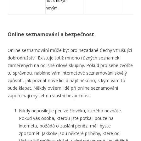
noc s někým
novým.
Online seznamování a bezpečnost
Online seznamování může být pro nezadané Čechy vzrušující
dobrodružství. Existuje totiž mnoho různých seznamek
zaměřených na odlišné cílové skupiny. Pokud pro sebe zvolíte
tu správnou, nabídne vám internetové seznamování skvělý
způsob, jak poznat nové lidi a najít někoho, s kým vám to
bude klapat. Někdy ovšem lidé při online seznamování
zapomínají myslet na vlastní bezpečnost.
Nikdy neposílejte peníze člověku, kterého neznáte.
Pokud vás osoba, kterou jste potkali pouze na
internetu, požádá o zaslání peněz, měli byste
zpozornět. Jakkoliv jsou některé příběhy, které od
těchto lidí můžete slyšet, velmi srdceryvné, ve většině