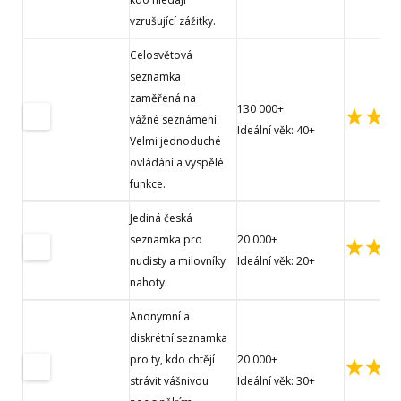
vzrušující zážitky.
Celosvětová
seznamka
zaměřená na
130 000+
vážné seznámení.
Ideální věk: 40+
Velmi jednoduché
ovládání a vyspělé
funkce.
Jediná česká
seznamka pro
20 000+
nudisty a milovníky
Ideální věk: 20+
nahoty.
Anonymní a
diskrétní seznamka
pro ty, kdo chtějí
20 000+
strávit vášnivou
Ideální věk: 30+