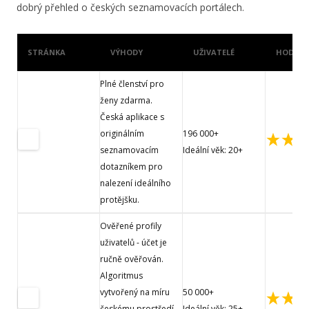
dobrý přehled o českých seznamovacích portálech.
STRÁNKA
VÝHODY
UŽIVATELÉ
HODNOC
Plné členství pro
ženy zdarma.
Česká aplikace s
originálním
196 000+
seznamovacím
Ideální věk: 20+
dotazníkem pro
nalezení ideálního
protějšku.
Ověřené profily
uživatelů - účet je
ručně ověřován.
Algoritmus
vytvořený na míru
50 000+
českému prostředí
Ideální věk: 25+