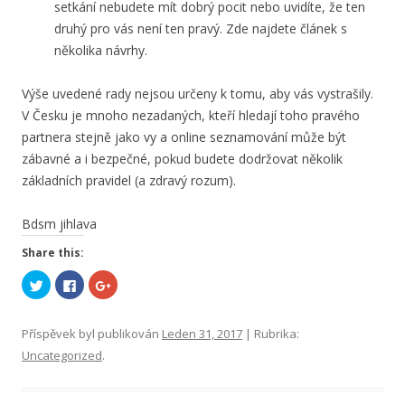
setkání nebudete mít dobrý pocit nebo uvidíte, že ten
druhý pro vás není ten pravý. Zde najdete článek s
několika návrhy.
Výše uvedené rady nejsou určeny k tomu, aby vás vystrašily.
V Česku je mnoho nezadaných, kteří hledají toho pravého
partnera stejně jako vy a online seznamování může být
zábavné a i bezpečné, pokud budete dodržovat několik
základních pravidel (a zdravý rozum).
Bdsm jihlava
Share this:
S
C
S
d
l
d
í
i
í
l
c
l
e
k
e
Příspěvek byl publikován
Leden 31, 2017
| Rubrika:
t
t
t
n
o
n
Uncategorized
.
a
s
a
T
h
G
w
a
o
i
r
o
t
e
g