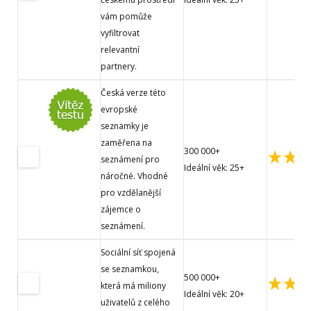
vám pomůže
vyfiltrovat
relevantní
partnery.
Česká verze této
evropské
seznamky je
zaměřena na
300 000+
seznámení pro
Ideální věk: 25+
náročné. Vhodné
pro vzdělanější
zájemce o
seznámení.
Sociální síť spojená
se seznamkou,
500 000+
která má miliony
Ideální věk: 20+
uživatelů z celého